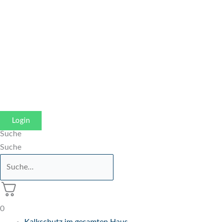
Zum
Inhalt
springen
Login
Suche
Suche
0