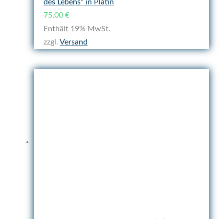
des Lebens” in Platin
75,00
€
Enthält 19% MwSt.
zzgl.
Versand