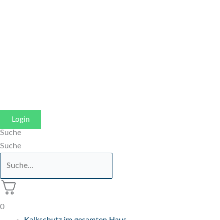
Zum
Inhalt
springen
Login
Suche
Suche
0